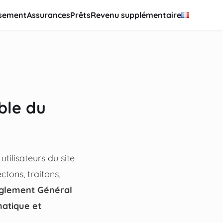
ssement
Assurances
Prêts
Revenu supplémentaire
ble du
utilisateurs du site
ctons, traitons,
glement Général
matique et