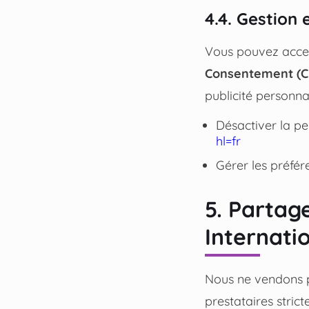
4.4. Gestion
Vous pouvez accep
Consentement (
publicité personna
Désactiver la pe
hl=fr
Gérer les préfére
5. Partag
Internati
Nous ne vendons p
prestataires stric