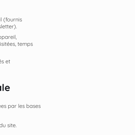
 (fournis
letter).
pareil,
isitées, temps
és et
ale
iées par les bases
u site.