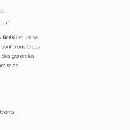
é.
 LLC.
au
Brésil
et utilise
 sont transférées
 des garanties
mmission
vants :