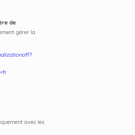
ère de
lement gérer la
alizationoff?
=fr
iquement avec les