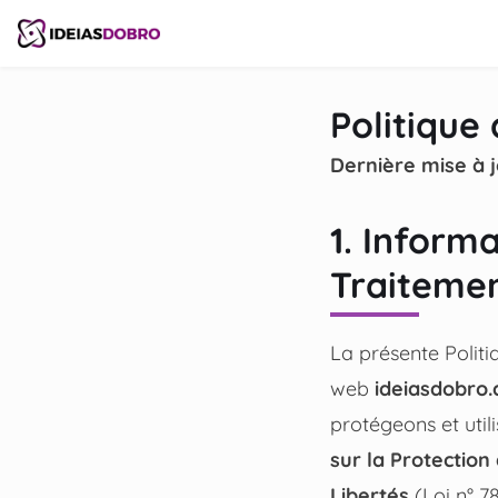
contenu
Politique 
Dernière mise à j
1. Inform
Traiteme
La présente Politiq
web
ideiasdobro
protégeons et uti
sur la Protectio
Libertés
(Loi n° 78