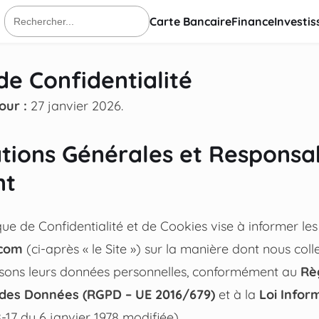
Carte Bancaire
Finance
Investi
Rechercher
:
de Confidentialité
our :
27 janvier 2026.
ations Générales et Responsa
nt
ue de Confidentialité et de Cookies vise à informer les 
.com
(ci-après « le Site ») sur la manière dont nous colle
lisons leurs données personnelles, conformément au
Rè
n des Données (RGPD – UE 2016/679)
et à la
Loi Infor
-17 du 6 janvier 1978 modifiée).