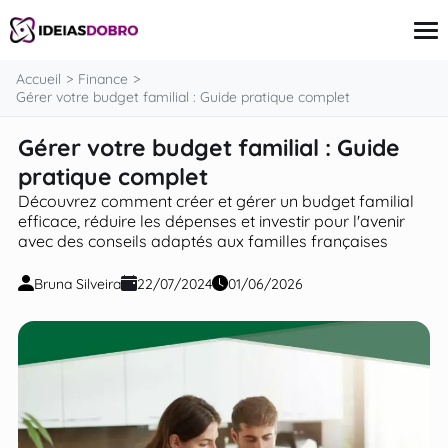
contenu
Accueil
Finance
Gérer votre budget familial : Guide pratique complet
Gérer votre budget familial : Guide
Carte Bancaire
Finance
pratique complet
Investissement
Découvrez comment créer et gérer un budget familial
Assurances
efficace, réduire les dépenses et investir pour l'avenir
Prêts
avec des conseils adaptés aux familles françaises
Revenu supplémentaire
Bruna Silveira
22/07/2024
01/06/2026