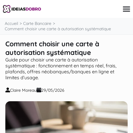
contenu
Accueil
Carte Bancaire
Comment choisir une carte à autorisation systématique
Comment choisir une carte à
Carte Bancaire
Finance
autorisation systématique
Investissement
Guide pour choisir une carte à autorisation
Assurances
systématique : fonctionnement en temps réel, frais,
Prêts
plafonds, offres néobanques/banques en ligne et
Revenu supplémentaire
limites d’usage.
Claire Moreau
29/05/2026