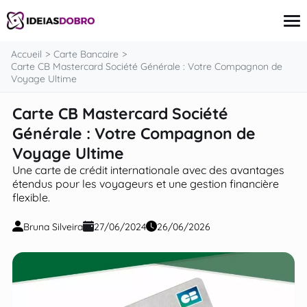
contenu
Accueil
Carte Bancaire
Carte CB Mastercard Société Générale : Votre Compagnon de
Voyage Ultime
Carte Bancaire
Carte CB Mastercard Société
Finance
Générale : Votre Compagnon de
Investissement
Assurances
Voyage Ultime
Prêts
Une carte de crédit internationale avec des avantages
Revenu supplémentaire
étendus pour les voyageurs et une gestion financière
flexible.
Bruna Silveira
27/06/2024
26/06/2026