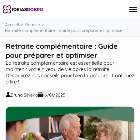
contenu
Accueil
Finance
Retraite complémentaire : Guide pour préparer et optimiser
Retraite complémentaire : Guide
Carte Bancaire
Finance
pour préparer et optimiser
Investissement
La retraite complémentaire est essentielle pour
Assurances
maintenir votre niveau de vie après la retraite.
Prêts
Découvrez nos conseils pour bien la préparer. Continuez
Revenu supplémentaire
à lire !
Bruna Silveira
16/01/2025